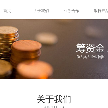
阳泉企业贷款
阳泉信用贷款
首页
关于我们
业务合作
银行产
阳泉企业大额贷款
阳泉债务重组
阳泉汽车抵押贷款
阳泉贷款公司
阳泉重组优化服务
阳泉贷款攻略
阳泉公积金贷款
关于我们
ABOUT US