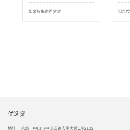
阳泉按揭房再贷款
阳泉按
优选贷
地址：
总部：中山市中山四路宏宇大厦1座2102